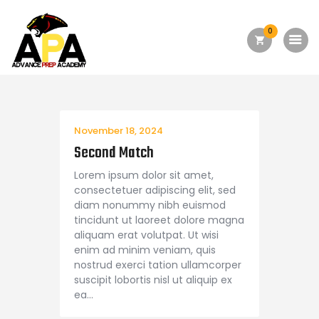
0
Home
About Us
November 18, 2024
Academics
Second Match
Admission
Lorem ipsum dolor sit amet,
consectetuer adipiscing elit, sed
Forms
diam nonummy nibh euismod
Facilities
tincidunt ut laoreet dolore magna
aliquam erat volutpat. Ut wisi
Athletics
enim ad minim veniam, quis
nostrud exerci tation ullamcorper
Programs
suscipit lobortis nisl ut aliquip ex
ea…
Alumni