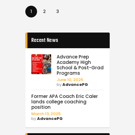
1
2
3
Recent News
Advance Prep
Academy High
School & Post-Grad
Programs
June 10, 2025
by
AdvancePG
Former APA Coach Eric Caler
lands college coaching
position
March 13, 2025
by
AdvancePG