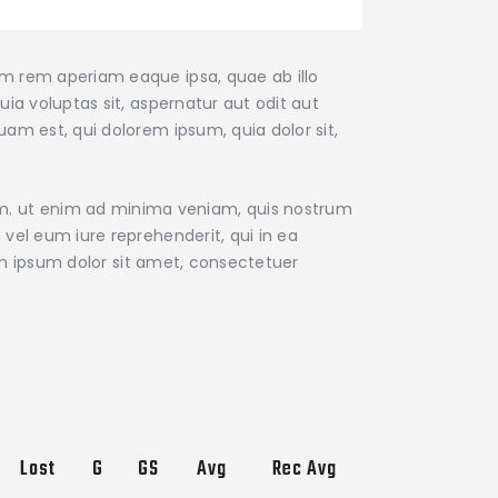
am rem aperiam eaque ipsa, quae ab illo
ia voluptas sit, aspernatur aut odit aut
am est, qui dolorem ipsum, quia dolor sit,
m. ut enim ad minima veniam, quis nostrum
vel eum iure reprehenderit, qui in ea
rem ipsum dolor sit amet, consectetuer
Lost
G
GS
Avg
Rec Avg