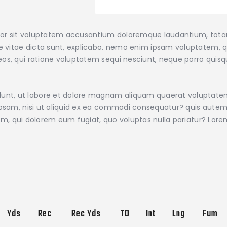
error sit voluptatem accusantium doloremque laudantium, tot
ae vitae dicta sunt, explicabo. nemo enim ipsam voluptatem, qu
os, qui ratione voluptatem sequi nesciunt, neque porro quisqu
nt, ut labore et dolore magnam aliquam quaerat voluptate
iosam, nisi ut aliquid ex ea commodi consequatur? quis autem 
illum, qui dolorem eum fugiat, quo voluptas nulla pariatur? Lo
Yds
Rec
Rec Yds
TD
Int
Lng
Fum