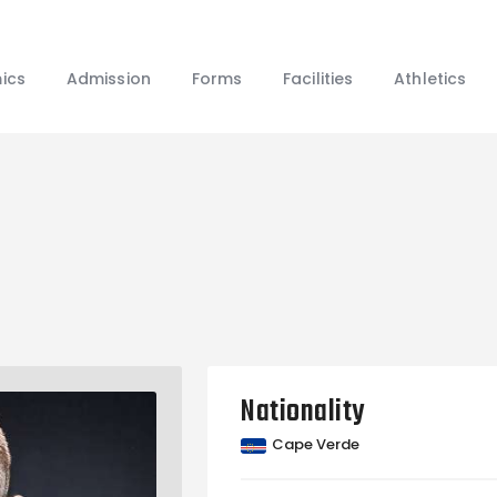
Home
About Us
ics
Admission
Forms
Facilities
Athletics
Academics
Admission
Forms
Facilities
Athletics
Programs
Alumni
Shop APA
Nationality
Cape Verde