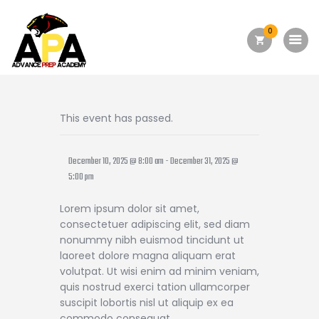
0
Home
About Us
This event has passed.
Academics
December 10, 2025 @ 8:00 am
-
December 31, 2025 @
Admission
5:00 pm
Forms
Lorem ipsum dolor sit amet,
Facilities
consectetuer adipiscing elit, sed diam
nonummy nibh euismod tincidunt ut
Athletics
laoreet dolore magna aliquam erat
Programs
volutpat. Ut wisi enim ad minim veniam,
quis nostrud exerci tation ullamcorper
Alumni
suscipit lobortis nisl ut aliquip ex ea
commodo consequat.