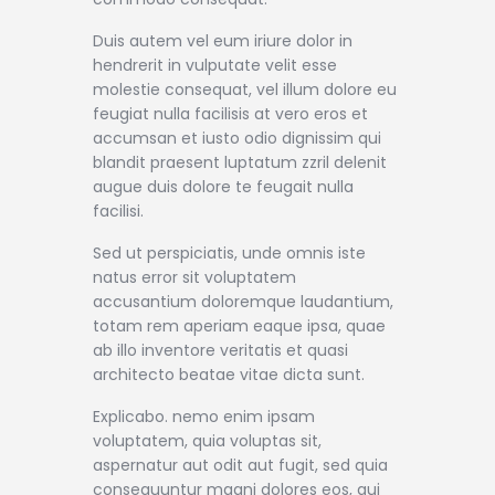
Shop APA
Duis autem vel eum iriure dolor in
hendrerit in vulputate velit esse
molestie consequat, vel illum dolore eu
feugiat nulla facilisis at vero eros et
accumsan et iusto odio dignissim qui
blandit praesent luptatum zzril delenit
augue duis dolore te feugait nulla
facilisi.
Sed ut perspiciatis, unde omnis iste
natus error sit voluptatem
accusantium doloremque laudantium,
totam rem aperiam eaque ipsa, quae
ab illo inventore veritatis et quasi
architecto beatae vitae dicta sunt.
Explicabo. nemo enim ipsam
voluptatem, quia voluptas sit,
aspernatur aut odit aut fugit, sed quia
consequuntur magni dolores eos, qui